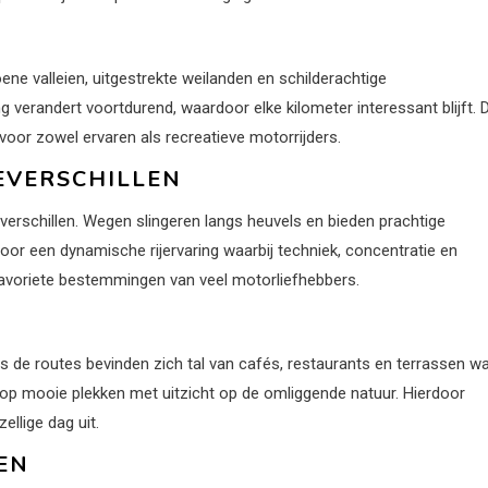
ne valleien, uitgestrekte weilanden en schilderachtige
verandert voortdurend, waardoor elke kilometer interessant blijft. 
voor zowel ervaren als recreatieve motorrijders.
EVERSCHILLEN
verschillen. Wegen slingeren langs heuvels en bieden prachtige
or een dynamische rijervaring waarbij techniek, concentratie en
favoriete bestemmingen van veel motorliefhebbers.
de routes bevinden zich tal van cafés, restaurants en terrassen w
 op mooie plekken met uitzicht op de omliggende natuur. Hierdoor
ellige dag uit.
EN