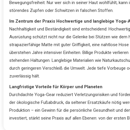
Bewegungsfreiheit. Nur wer sich in seiner Haut wohlfühlt, kann
störendes Zupfen oder Schwitzen in falschen Stoffen.
Im Zentrum der Praxis Hochwertige und langlebige Yoga-
Nachhaltigkeit und Beständigkeit sind entscheidend: Hochwerti
Ausrüstung schützt nicht nur die Gelenke bei Stützen wie dem 
strapazierfähige Matte mit guter Griffigkeit, eine nahtlose H
überstehen Jahre intensiver Einheiten. Billige Produkte verlieren
stehenden Haltungen. Langlebige Materialien wie Naturkautsch
durch geringeren Verschleiß die Umwelt. Jede tiefe Vorbeuge 
zuverlässig hält.
Langfristige Vorteile für Körper und Planeten
Durchdachte Yoga-Gear reduziert Verletzungsrisiken und fördert
der ökologische Fußabdruck, da seltener Ersatzkäufe nötig werd
Produktion – ein Gewinn für die persönliche Gesundheit und d
investiert, stärkt seine Praxis auf allen Ebenen: von der erste