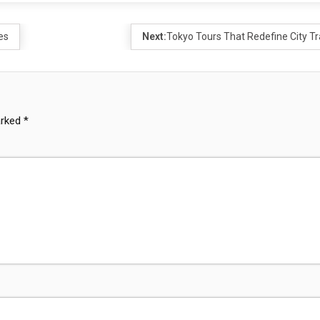
es
Next:
Tokyo Tours That Redefine City Tr
arked
*