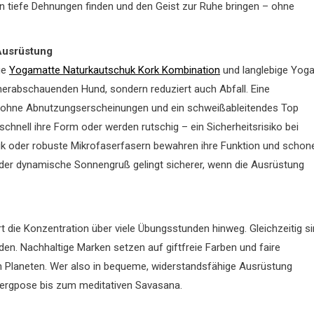
 in tiefe Dehnungen finden und den Geist zur Ruhe bringen – ohne
Ausrüstung
ge
Yogamatte Naturkautschuk Kork Kombination
und langlebige Yoga
herabschauenden Hund, sondern reduziert auch Abfall. Eine
ose ohne Abnutzungserscheinungen und ein schweißableitendes Top
 schnell ihre Form oder werden rutschig – ein Sicherheitsrisiko bei
uk oder robuste Mikrofaserfasern bewahren ihre Funktion und schon
oder dynamische Sonnengruß gelingt sicherer, wenn die Ausrüstung
 die Konzentration über viele Übungsstunden hinweg. Gleichzeitig si
en. Nachhaltige Marken setzen auf giftfreie Farben und faire
en Planeten. Wer also in bequeme, widerstandsfähige Ausrüstung
n Bergpose bis zum meditativen Savasana.