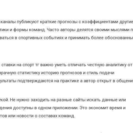
и каналы публикуют краткие прогнозы с коэффициентами други
тики и формы команд. Часто авторы делятся своими мыслями 
оваться в спортивных событиях и принимать более обоснованн
 ставки на спорт тг важно уметь отличать честную аналитику от
рачную статистику историю прогнозов и стиль подачи
ультаты подтверждаются на практике а автор открыт в общени
укой. Не нужно заходить на разные сайты искать данные или
дения доступны в одном приложении. Это экономит время и
ов или новости о составах команд.