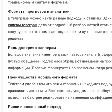
традиционным сайтам и форумам.
Форматы прогнозов и аналитики
В телеграме можно найти разные подходы к ставкам. Одн
каперы телеграм
делают подробный разбор матчей статис
ходу турниров что помогает подписчикам лучше ориентир
решения.
Роль доверия к капперам
Большое значение имеет репутация автора канала. В сфере
пустых обещаний. Подписчики обращают внимание на проз
информации. Доверие формируется со временем когда рез
Преимущества мобильного формата
Телеграм удобен тем что вся информация находится под р
сравнивать источники. Все прогнозы уведомления и обсуж
позволяет быстрее реагировать на изменения коэффициент
Риски и осознанный подход