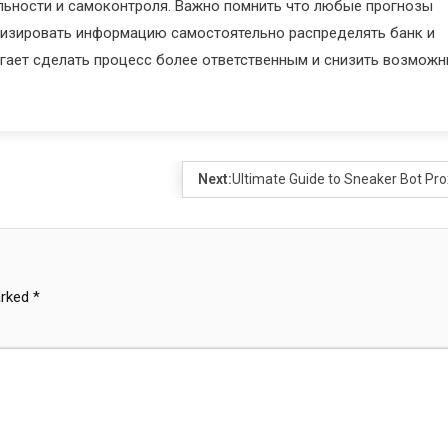
ельности и самоконтроля. Важно помнить что любые прогнозы
лизировать информацию самостоятельно распределять банк и
гает сделать процесс более ответственным и снизить возмож
Next:
Ultimate Guide to Sneaker Bot Pro
arked
*