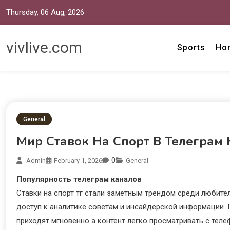
Thursday, 06 Aug, 2026
vivlive.com
Sports
Ho
General
Мир Ставок На Спорт В Телеграм 
0
Admin
February 1, 2026
General
Популярность телеграм каналов
Ставки на спорт тг стали заметным трендом среди любите
доступ к аналитике советам и инсайдерской информации.
приходят мгновенно а контент легко просматривать с теле