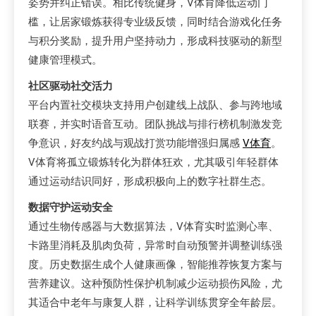
姿势并纠正错误。相比传统健身，V体育降低运动门
槛，让居家锻炼获得专业级反馈，同时结合游戏化任务
与积分奖励，提升用户坚持动力，形成科技驱动的新型
健康管理模式。
社区驱动社交活力
平台内置社交模块支持用户创建线上战队、参与跨地域
联赛，并实时语音互动。团队挑战与排行榜机制激发竞
争意识，好友约战与观战打赏功能增强归属感
V体育
。
V体育将孤立锻炼转化为群体狂欢，尤其吸引年轻群体
通过运动结识同好，形成积极向上的数字社群生态。
数据守护运动安全
通过生物传感器与大数据算法，V体育实时监测心率、
卡路里消耗及肌肉负荷，异常时自动预警并调整训练强
度。历史数据生成个人健康画像，智能推荐恢复方案与
营养建议。这种预防性保护机制减少运动损伤风险，尤
其适合中老年与康复人群，让科学训练贯穿全年龄层。