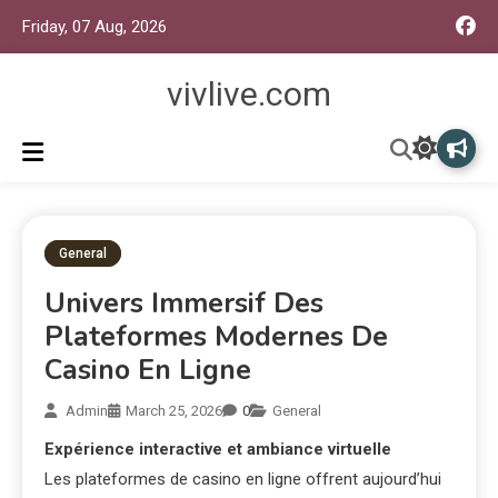
Friday, 07 Aug, 2026
vivlive.com
General
Univers Immersif Des
Plateformes Modernes De
Casino En Ligne
Admin
March 25, 2026
0
General
Expérience interactive et ambiance virtuelle
Les plateformes de casino en ligne offrent aujourd’hui