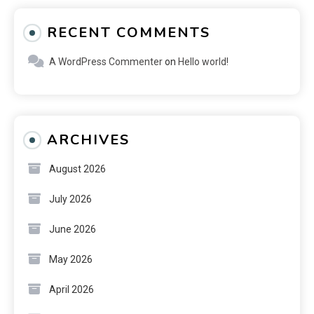
RECENT COMMENTS
A WordPress Commenter
on
Hello world!
ARCHIVES
August 2026
July 2026
June 2026
May 2026
April 2026