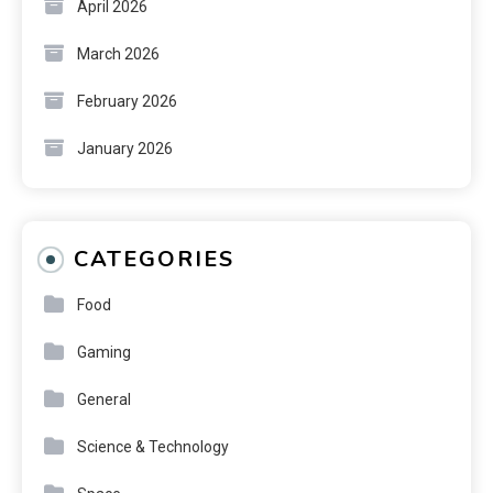
April 2026
March 2026
February 2026
January 2026
CATEGORIES
Food
Gaming
General
Science & Technology