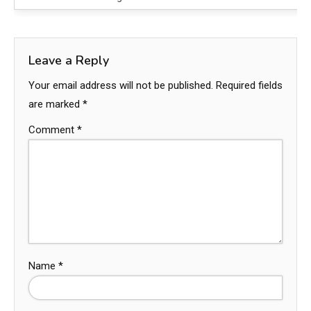
Leave a Reply
Your email address will not be published.
Required fields
are marked
*
Comment
*
Name
*