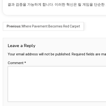
결과 검증을 가능하게 합니다. 이러한 혁신은 릴 게임을 단순한
Previous:
Where Pavement Becomes Red Carpet
Leave a Reply
Your email address will not be published.
Required fields are m
Comment
*