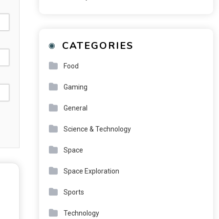
CATEGORIES
Food
Gaming
General
Science & Technology
Space
Space Exploration
Sports
Technology