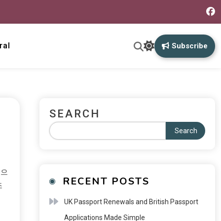
ral
Subscribe
SEARCH
Search
번으
RECENT POSTS
조
UK Passport Renewals and British Passport
Applications Made Simple