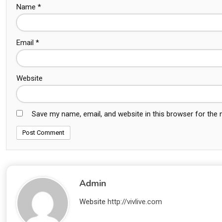
Name
*
Email
*
Website
Save my name, email, and website in this browser for the
Admin
Website
http://vivlive.com