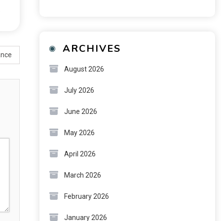
.
ARCHIVES
ance
August 2026
July 2026
June 2026
May 2026
April 2026
March 2026
February 2026
January 2026