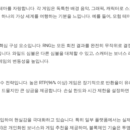
마를 자랑합니다. 각 게임은 독특한 배경 음악, 그래픽, 캐릭터로 
하나의 가상 세계를 여행하는 기분을 느낍니다. 예를 들어, 모험 테
의 핵심 구성 요소입니다. RNG는 모든 회전 결과를 완전히 무작위로 결
니다. 와일드 심볼은 다른 심볼을 대체할 수 있고, 스캐터는 보너스 
게임의 변동성을 높입니다.
수 전략입니다. 높은 RTP(96% 이상) 게임은 장기적으로 반환율이 유
은 드물지만 큰 상금을 제공합니다. 손실 한도와 시간 제한을 설정하면
 도입하여 현실감을 극대화하고 있습니다. 특히 일부 플랫폼에서는 실
I)은 개인화된 보너스와 게임 추천을 제공하며, 블록체인 기술은 투