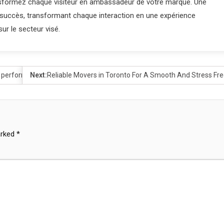
ansformez chaque visiteur en ambassadeur de votre marque. Une
e succès, transformant chaque interaction en une expérience
ur le secteur visé.
b performants et modernes
Next:
Reliable Movers in Toronto For A Smooth And Stress Fre
arked
*