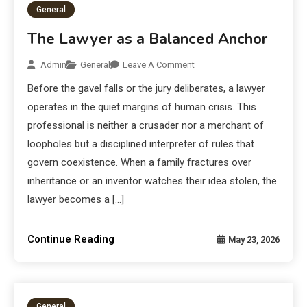
General
The Lawyer as a Balanced Anchor
Admin
General
Leave A Comment
Before the gavel falls or the jury deliberates, a lawyer
operates in the quiet margins of human crisis. This
professional is neither a crusader nor a merchant of
loopholes but a disciplined interpreter of rules that
govern coexistence. When a family fractures over
inheritance or an inventor watches their idea stolen, the
lawyer becomes a […]
Continue Reading
May 23, 2026
General