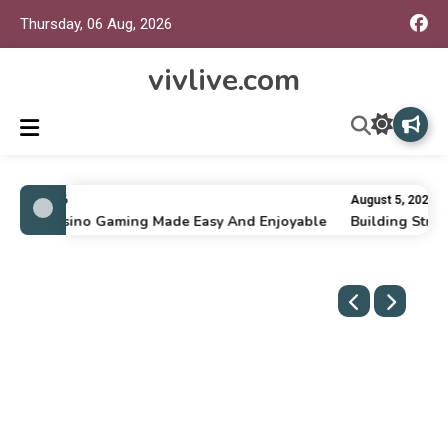
Thursday, 06 Aug, 2026
vivlive.com
ly 16, 2026
August 5, 2026
line Casino Gaming Made Easy And Enjoyable
Building Stron