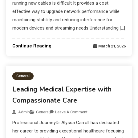
running new cables is difficult It provides a cost
effective way to upgrade network performance while
maintaining stability and reducing interference for
modern devices and streaming needs Understanding […]
Continue Reading
March 21, 2026
General
Leading Medical Expertise with
Compassionate Care
Admin
General
Leave A Comment
Professional JourneyDr Alyssa Carroll has dedicated
her career to providing exceptional healthcare focusing