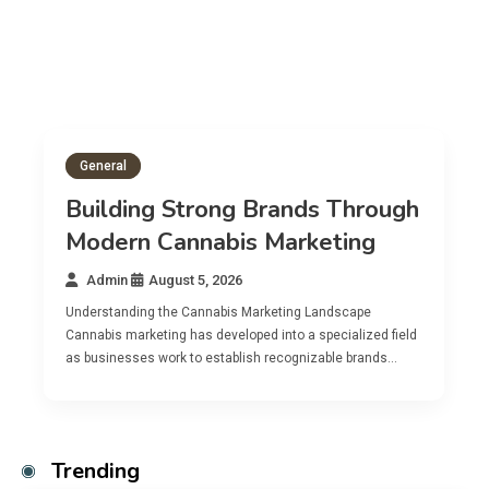
General
ong Brands Through
Discover Japan Y
abis Marketing
Custom Japan To
 2026
Admin
August 5, 2026
abis Marketing Landscape
Personalized Journeys Across
eveloped into a specialized field
offer travelers the freedom to 
stablish recognizable brands…
to their own interests, pace,…
Trending