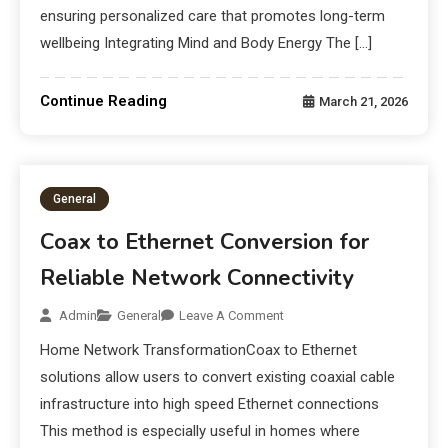
ensuring personalized care that promotes long-term
wellbeing Integrating Mind and Body Energy The […]
Continue Reading
March 21, 2026
General
Coax to Ethernet Conversion for
Reliable Network Connectivity
Admin
General
Leave A Comment
Home Network TransformationCoax to Ethernet
solutions allow users to convert existing coaxial cable
infrastructure into high speed Ethernet connections
This method is especially useful in homes where