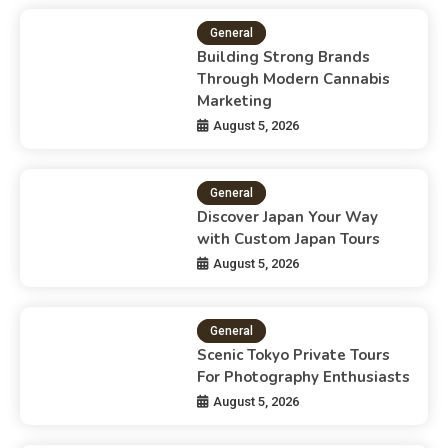
General
Building Strong Brands
Through Modern Cannabis
Marketing
August 5, 2026
General
Discover Japan Your Way
with Custom Japan Tours
August 5, 2026
General
Scenic Tokyo Private Tours
For Photography Enthusiasts
August 5, 2026