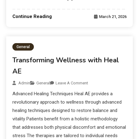
Continue Reading
March 21, 2026
General
Transforming Wellness with Heal
AE
Admin
General
Leave A Comment
Advanced Healing Techniques Heal AE provides a
revolutionary approach to wellness through advanced
healing techniques designed to restore balance and
vitality Patients benefit from a holistic methodology
that addresses both physical discomfort and emotional
stress The therapies are tailored to individual needs