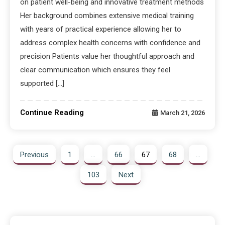
on patient well-being and innovative treatment methods
Her background combines extensive medical training
with years of practical experience allowing her to
address complex health concerns with confidence and
precision Patients value her thoughtful approach and
clear communication which ensures they feel
supported […]
Continue Reading
March 21, 2026
Previous
1
…
66
67
68
…
103
Next