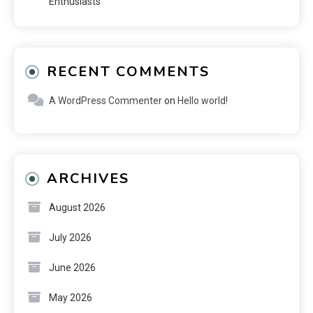
Enthusiasts
RECENT COMMENTS
A WordPress Commenter
on
Hello world!
ARCHIVES
August 2026
July 2026
June 2026
May 2026