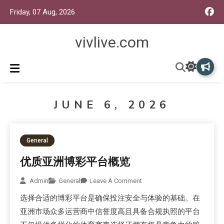
Friday, 07 Aug, 2026
vivlive.com
JUNE 6, 2026
General
优质亚洲博彩平台概览
Admin
General
Leave A Comment
选择合适的博彩平台是确保投注安全与体验的基础。在
亚洲市场众多运营商中信誉度高且具备合规执照的平台